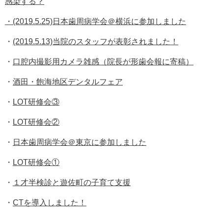
感染する？
・(2019.5.25)日本歯周病学会＠横浜に参加しました
・
(2019.5.13)当院のスタッフが表彰されました！
・
口腔内撮影用カメラ雑感（院長が形歯会報に寄稿）
・
酒田・飽海地区デンタルフェア
・
LOT研修会③
・
LOT研修会②
・
日本歯周病学会＠東京に参加しました
・
LOT研修会①
・
１才半検診と遊佐町の子育て支援
・
CTを導入しました！