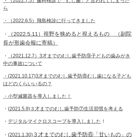
・（2022.7.5）歯科検診で「むし歯」と言われてしまった
ら
・
（2022.6.5）飛島検診に行ってきました
（2022.5.11）視野を狭めると視えるもの （副院
・
長が形歯会報に寄稿）
・
（2021.12.7）3才までのむし歯予防⑨子どもの歯みがき
中の事故について
・(2021.10.17)3才までのむし歯予防⑧むし歯になる子ども
はどのくらいいるの？
・小型滅菌器を導入しました！
・
(
2021.5.9)
３才までのむし歯予防⑦生活習慣を考える
・
デジタルマイクロスコープを導入しました
！
３才までのむし歯予防⑥「甘いもの」の
・
(2021.1.30)