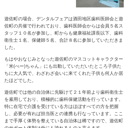
遊佐町の場合、デンタルフェアは酒田地区歯科医師会と遊
佐町の共催で行われており、歯科医師会からは会員５名ス
タッフ１０名が参加し、町からも健康福祉課長以下、歯科
衛生士１名、保健師５名、合計８
名に参加していただきま
した。
もはやおなじみとなった遊佐町のマスコットキャラクター
「
米
(べー)
ちゃん」にも出動していただいたところ子供た
ちに大人気で、わざわざ会いに来てくれた子供も何人か居
たほどでした。
遊佐町では他の自
治体に先駆けて２１年前より歯科衛生士
を雇用しており、積極的に歯科保健活動を行っています。
特に在宅で介護を受けている方はほぼすべての方を把握
し、必要が有れば担当医との連携も行なっています。ここ
まで手厚く体勢を整えている自治体は稀ですので、遊佐町
のサポート体制は外にも誇れるものと言えます。