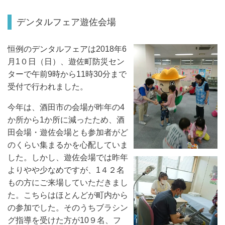
デンタルフェア遊佐会場
恒例のデンタルフェアは2018年
6
月
1
０日（日）、遊佐町防災セン
ターで午前9
時から11
時30
分まで
受付で行われました。
今年は、酒田市の会場が昨年の
4
か所から
1
か所に減ったため、酒
田会場・遊佐会場とも参加者がど
のくらい集まるかを心配していま
した。しかし、遊佐会場では昨年
よりやや少なめですが、
1
４２名
もの方にご来場していただきまし
た。こちらはほとんどが町内から
の参加でした。そのうちブラシン
グ指導を受けた方が
10
９名、フ