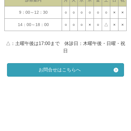
診療案内
月
火
水
木
金
土
日
祝
9：00～12：30
○
○
○
○
○
○
×
×
14：00～18：00
○
○
○
×
○
△
×
×
△：土曜午後は17:00まで
休診日：木曜午後・日曜・祝
日
お問合せはこちらへ