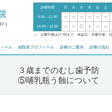
診療時間
月
火
水
木
金
土
9:00～12:30
○
○
○
○
○
○
7-1
14:00～18:00
○
○
◯
×
○
△
△：土曜午後は17:00まで 休診日：木曜午後・
フィール
副院長プロフィール
診療のご案内
診療の流れ
３歳までのむし歯予防
⑤哺乳瓶う蝕について