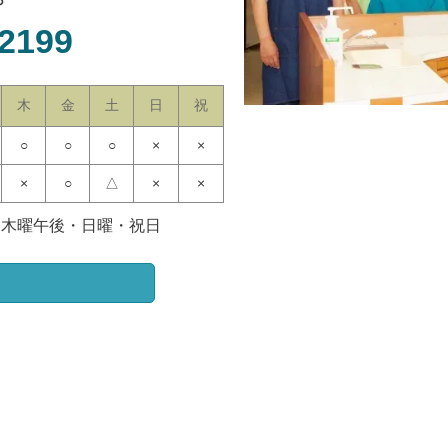
-2199
木
金
土
日
祝
○
○
○
×
×
×
○
△
×
×
：木曜午後・日曜・祝日