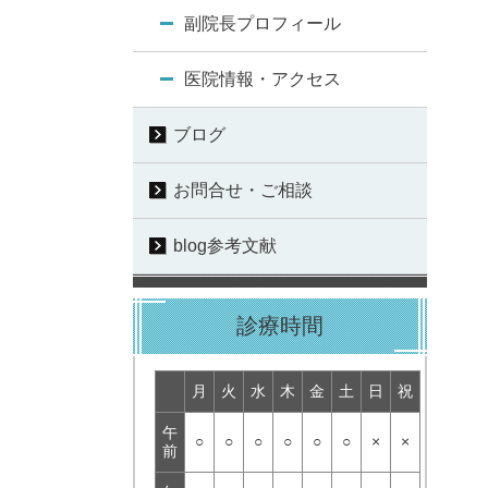
副院長プロフィール
医院情報・アクセス
ブログ
お問合せ・ご相談
blog参考文献
診療時間
月
火
水
木
金
土
日
祝
午
○
○
○
○
○
○
×
×
前