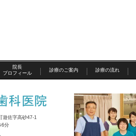
院長
診療のご案内
診療の流れ
プロフィール
町遊佐字高砂47-1
歩6分
ら